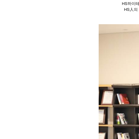
HS하이테
HS人의