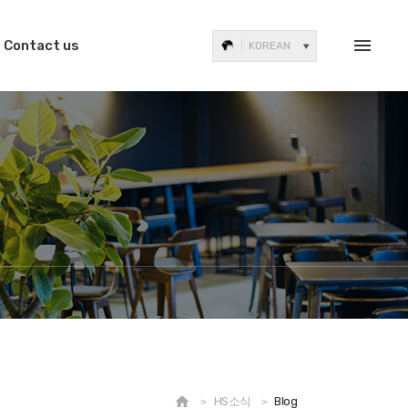
Contact us
KOREAN

HS소식
Blog