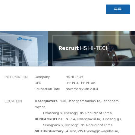
목록
Recruit
HS HI-TECH
INFORMATION
Company
HS HI-TECH
CEO
LEE IN O, LEE IN GAK
Foundation Date
November.20th.2004
LOCATION
Headquaters
- 100, Jeongnamsandan-ro, Jeongnam-
myeon,
Hwaseong-si, Gyeonggi-do, Republic of Korea
BUNDANG Office
- 6F, 354, Hwangsaeul-ro, Bundang-gu,
Seongnam-si, Gyeonggi-do, Republic of Korea
SIHEUNG Factory
- 407ho, 219, Gyeonggigwagidae-ro,