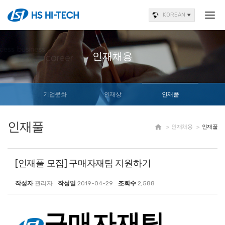
KOREAN
인재채용
기업문화
인재상
인재풀
인재풀

인재채용
인재풀
[인재풀 모집] 구매자재팀 지원하기
작성자
관리자
작성일
2019-04-29
조회수
2,588
구매자재팀