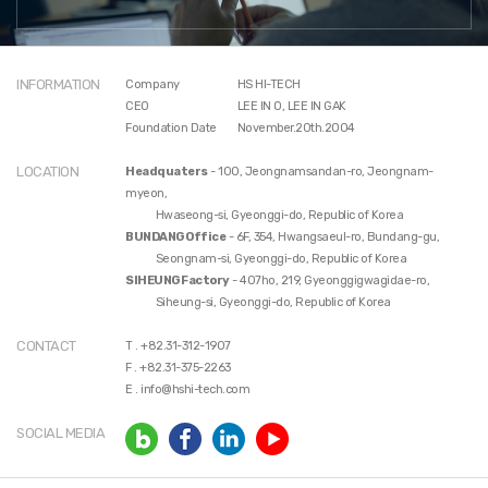
INFORMATION
Company
HS HI-TECH
CEO
LEE IN O, LEE IN GAK
Foundation Date
November.20th.2004
LOCATION
Headquaters
- 100, Jeongnamsandan-ro, Jeongnam-
myeon,
Hwaseong-si, Gyeonggi-do, Republic of Korea
BUNDANG Office
- 6F, 354, Hwangsaeul-ro, Bundang-gu,
Seongnam-si, Gyeonggi-do, Republic of Korea
SIHEUNG Factory
- 407ho, 219, Gyeonggigwagidae-ro,
Siheung-si, Gyeonggi-do, Republic of Korea
CONTACT
T .
+82.31-312-1907
F . +82.31-375-2263
E .
info@hshi-tech.com
SOCIAL MEDIA