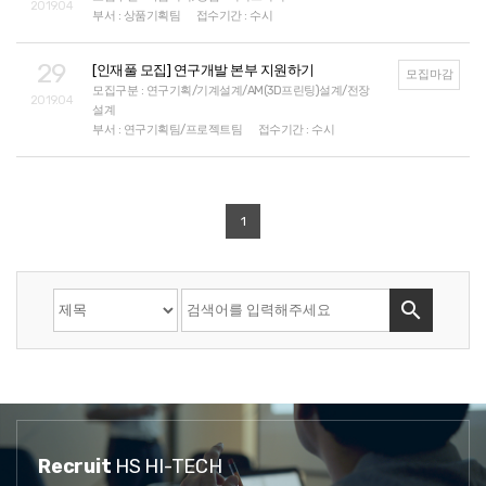
2019.04
부서 : 상품기획팀
접수기간 : 수시
29
[인재풀 모집] 연구개발 본부 지원하기
모집마감
모집구분 : 연구기획/기계설계/AM(3D프린팅)설계/전장
2019.04
설계
부서 : 연구기획팀/프로젝트팀
접수기간 : 수시
1

Recruit
HS HI-TECH