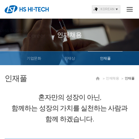
KOREAN
인재채용
기업문화
인재상
인재풀
인재풀

인재채용
인재풀
혼자만의 성장이 아닌,
함께하는
성장의 가치를 실천하는 사람
과
함께 하겠습니다.